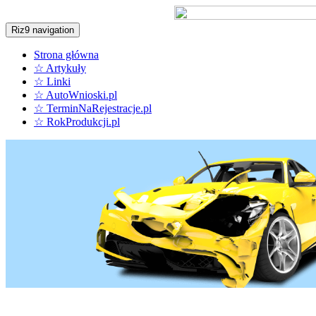
Riz9 navigation
Strona główna
☆ Artykuły
☆ Linki
☆ AutoWnioski.pl
☆ TerminNaRejestracje.pl
☆ RokProdukcji.pl