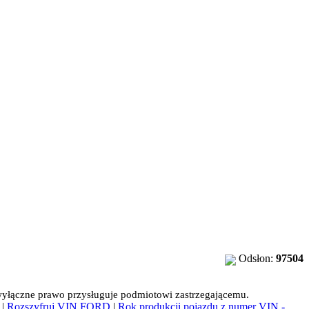
Odsłon:
97504
 wyłączne prawo przysługuje podmiotowi zastrzegającemu.
|
Rozszyfruj VIN FORD
|
Rok produkcji pojazdu z numer VIN -