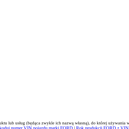
duktu lub usług (będąca zwykle ich nazwą własną), do której używania
koduj numer VIN pojazdu marki FORD
|
Rok produkcji FORD z VIN