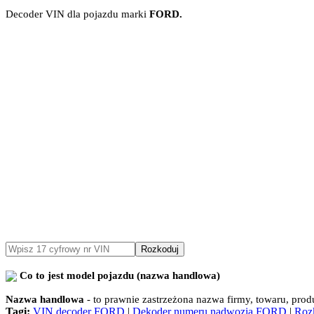
Decoder VIN dla pojazdu marki
FORD.
Rozkoduj
Co to jest model pojazdu (nazwa handlowa)
Nazwa handlowa
- to prawnie zastrzeżona nazwa firmy, towaru, pro
Tagi:
VIN decoder FORD
|
Dekoder numeru nadwozia FORD
|
Roz