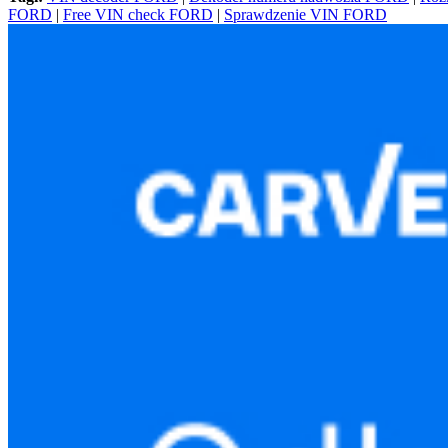
FORD
|
Free VIN check FORD
|
Sprawdzenie VIN FORD