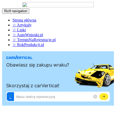
Riz9 navigation
Strona główna
☆ Artykuły
☆ Linki
☆ AutoWnioski.pl
☆ TerminNaRejestracje.pl
☆ RokProdukcji.pl