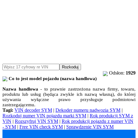
Rozkoduj
Odsłon:
1929
Co to jest model pojazdu (nazwa handlowa)
Nazwa handlowa
- to prawnie zastrzeżona nazwa firmy, towaru,
produktu lub usług (będąca zwykle ich nazwą własną), do której
używania wyłączne prawo przysługuje podmiotowi
zastrzegającemu.
Tagi:
VIN decoder SYM
|
Dekoder numeru nadwozia SYM
|
Rozkoduj numer VIN pojazdu marki SYM
|
Rok produkcji SYM z
VIN
|
Rozszyfruj VIN SYM
|
Rok produkcji pojazdu z numer VIN
- SYM
|
Free VIN check SYM
|
Sprawdzenie VIN SYM